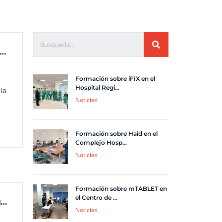
as para la Vida suministrará material a Guía de Isora
Formación sobre iFIX en el
Hospital Regi...
ía
Noticias
Formación sobre Haid en el
Complejo Hosp...
Noticias
Formación sobre mTABLET en
el Centro de ...
Nueva incorporación al equipo comercial de Ayudas para la Vida
Noticias