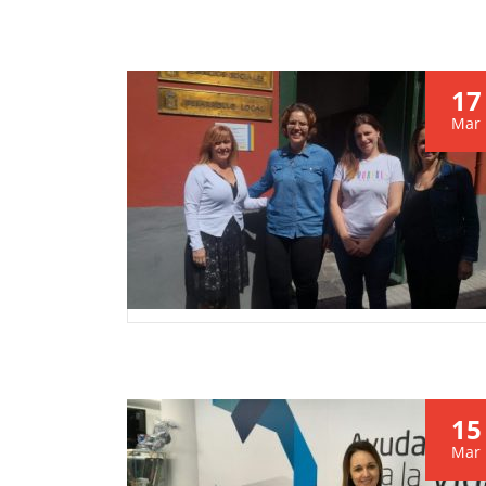
17
Mar
15
Mar