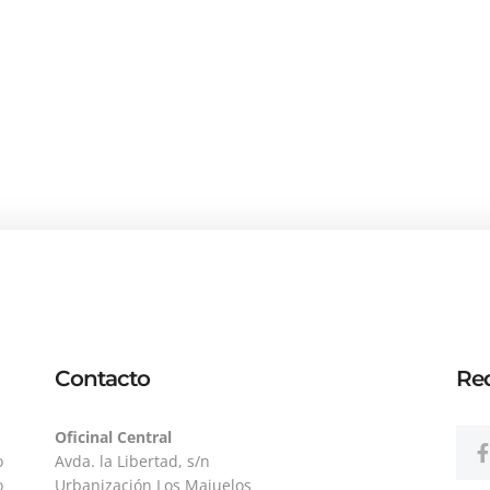
Contacto
Red
Oficinal Central
o
Avda. la Libertad, s/n
o
Urbanización Los Majuelos