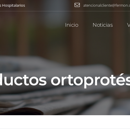
s Hospitalarios
atencionalcliente@fermon
Inicio
Noticias
V
uctos ortoproté