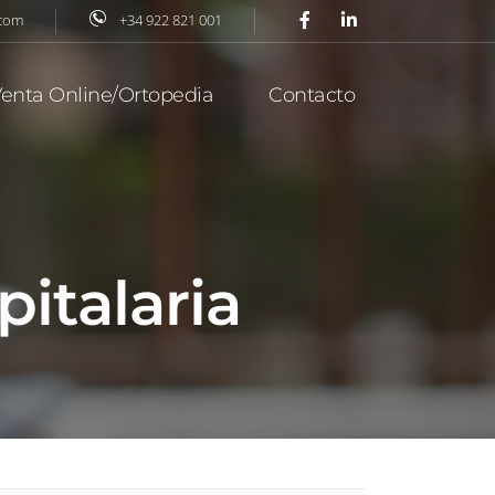
.com
+34 922 821 001
enta Online/Ortopedia
Contacto
italaria