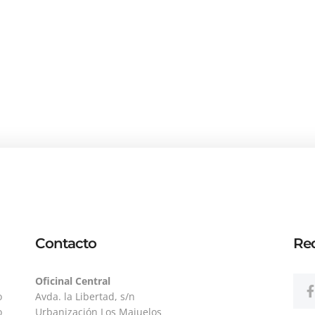
Contacto
Red
Oficinal Central
o
Avda. la Libertad, s/n
o
Urbanización Los Majuelos