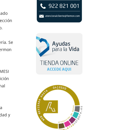
cado
ección
o.
ría. Se
Fermon
 MESI
ición
nal
ra
idad y