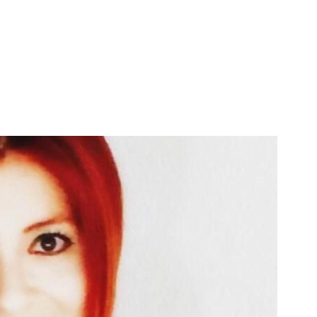
s Hospitalarios
atencionalcliente@fermon
Inicio
Noticias
V