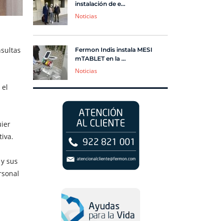
instalación de e...
Noticias
nsultas
Fermon Indis instala MESI
mTABLET en la ...
Noticias
 el
uier
iva.
 y sus
rsonal