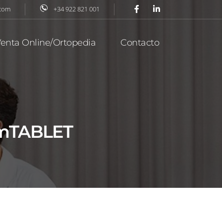
.com
+34 922 821 001
enta Online/Ortopedia
Contacto
 mTABLET